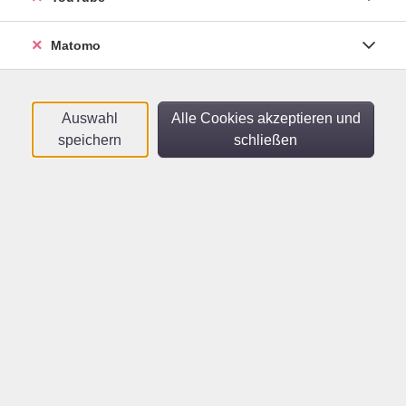
Sortierung
Matomo
10-Fingersystem in 4
Lektionen
Crashkurs für Erwachsene
Auswahl
Alle Cookies akzeptieren und
Sa .
21.11.2026
09:00
Uhr
speichern
schließen
vhs
Über uns
Öffnungszeiten
Leitbild
FAQ
Lehrkräfte