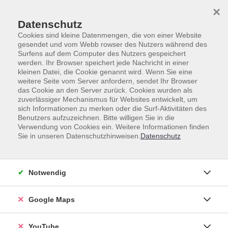
Skip to main content
Skip to page footer
×
Datenschutz
Cookies sind kleine Datenmengen, die von einer Website
gesendet und vom Webb rowser des Nutzers während des
Surfens auf dem Computer des Nutzers gespeichert
werden. Ihr Browser speichert jede Nachricht in einer
kleinen Datei, die Cookie genannt wird. Wenn Sie eine
weitere Seite vom Server anfordern, sendet Ihr Browser
das Cookie an den Server zurück. Cookies wurden als
zuverlässiger Mechanismus für Websites entwickelt, um
Unsere Lehrkräfte
sich Informationen zu merken oder die Surf-Aktivitäten des
Benutzers aufzuzeichnen. Bitte willigen Sie in die
Dozent*innen A-Z
Verwendung von Cookies ein. Weitere Informationen finden
Sie in unseren Datenschutzhinweisen.
Datenschutz
Hoffmann, Andrea
Notwendig
Google Maps
Loading...
Kurse (
1
)
YouTube