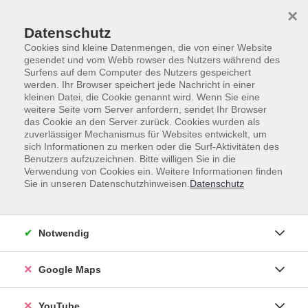
Skip to main content
Skip to page footer
×
Datenschutz
Cookies sind kleine Datenmengen, die von einer Website
gesendet und vom Webb rowser des Nutzers während des
Surfens auf dem Computer des Nutzers gespeichert
werden. Ihr Browser speichert jede Nachricht in einer
kleinen Datei, die Cookie genannt wird. Wenn Sie eine
weitere Seite vom Server anfordern, sendet Ihr Browser
das Cookie an den Server zurück. Cookies wurden als
zuverlässiger Mechanismus für Websites entwickelt, um
Unsere Lehrkräfte
sich Informationen zu merken oder die Surf-Aktivitäten des
Benutzers aufzuzeichnen. Bitte willigen Sie in die
Dozent*innen A-Z
Verwendung von Cookies ein. Weitere Informationen finden
Sie in unseren Datenschutzhinweisen.
Datenschutz
Ostrikova, Anastasiia
Notwendig
Google Maps
Loading...
Kurse (
2
)
YouTube