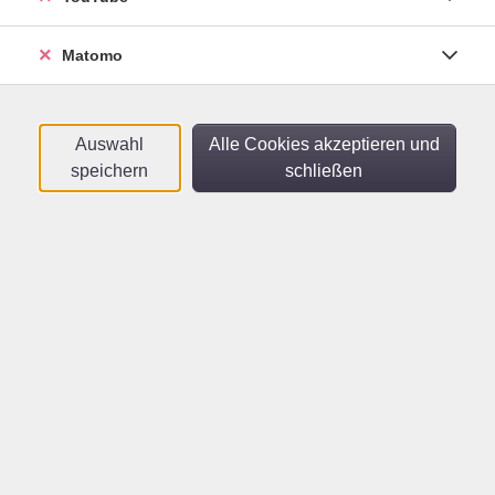
Sortierung
Matomo
Ukrainisch A1.2
Für Teilnehmende mit ersten Vorkenntnissen
- Online-Kurs
Auswahl
Alle Cookies akzeptieren und
Mo .
28.09.2026
18:15
Uhr
speichern
schließen
vhs im Netz
Ukrainisch A1.1
Für Teilnehmende ohne Vorkenntnisse -
Online-Kurs
Di .
29.09.2026
18:15
Uhr
vhs im Netz