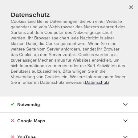
Skip to main content
Skip to page footer
×
Datenschutz
Cookies sind kleine Datenmengen, die von einer Website
gesendet und vom Webb rowser des Nutzers während des
Surfens auf dem Computer des Nutzers gespeichert
werden. Ihr Browser speichert jede Nachricht in einer
kleinen Datei, die Cookie genannt wird. Wenn Sie eine
weitere Seite vom Server anfordern, sendet Ihr Browser
Gesamtprogramm
Kursmerkmal
Neu
das Cookie an den Server zurück. Cookies wurden als
zuverlässiger Mechanismus für Websites entwickelt, um
Kids&Co-Yoga
sich Informationen zu merken oder die Surf-Aktivitäten des
Benutzers aufzuzeichnen. Bitte willigen Sie in die
Verwendung von Cookies ein. Weitere Informationen finden
Sie in unseren Datenschutzhinweisen.
Datenschutz
Ein Kurs bewegtes Ferienprogramm für
Grundschulkinder, die von einem Eltern- oder
Großelternteil begleitet werden. Gemeinsam probiert
Notwendig
ihr spielerisch Yoga Asanas aus, bewegt euch kreativ,
nutzt Bälle und kleine Spiele. Die Kinder erwerben
Google Maps
Grundkenntnisse des Yoga, stärken Körpergefühl und
Konzentration und erleben eine tolle Auszeit vom
YouTube