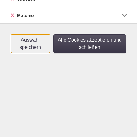
Alltag.
Matomo
80,00
€
Gebühr:
Auswahl
Alle Cookies akzeptieren und
speichern
schließen
In den Warenkorb
Kursnummer:
3212k
Start:
Ende:
Do. 30.07.2026
Do. 17.09.2026
10:00 Uhr
11:00 Uhr
8 Unterrichtseinheiten
Kontakt:
Fragen zur Buchung:
Team Gesundheit