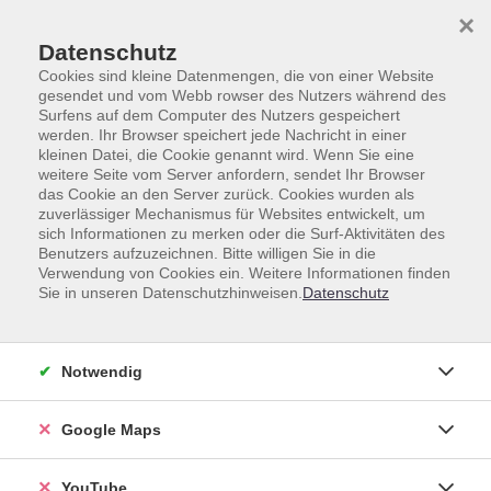
Skip to main content
Skip to page footer
×
Datenschutz
Cookies sind kleine Datenmengen, die von einer Website
gesendet und vom Webb rowser des Nutzers während des
Surfens auf dem Computer des Nutzers gespeichert
werden. Ihr Browser speichert jede Nachricht in einer
kleinen Datei, die Cookie genannt wird. Wenn Sie eine
weitere Seite vom Server anfordern, sendet Ihr Browser
Gesamtprogramm
Kursmerkmal
Neu
das Cookie an den Server zurück. Cookies wurden als
zuverlässiger Mechanismus für Websites entwickelt, um
„Männerrunde“
sich Informationen zu merken oder die Surf-Aktivitäten des
Offener Gesprächskreis (angeleitet) für
Benutzers aufzuzeichnen. Bitte willigen Sie in die
Verwendung von Cookies ein. Weitere Informationen finden
Männer ab 18 Jahren
Sie in unseren Datenschutzhinweisen.
Datenschutz
In der offenen und angeleiteten Gesprächsgruppe für
Männer wollen wir einen geschützten Raum zum
Notwendig
Austausch bieten. Jeder Teilnehmer kann sich mit
seinen persönlichen Erfahrungen, seinen
(Lebens-)Themen und Fragen einbringen.
Google Maps
Es gibt Gruppenregeln, ein Eingangsritual und die
YouTube