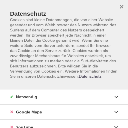
Skip to main content
Skip to page footer
×
Datenschutz
Cookies sind kleine Datenmengen, die von einer Website
gesendet und vom Webb rowser des Nutzers während des
Surfens auf dem Computer des Nutzers gespeichert
werden. Ihr Browser speichert jede Nachricht in einer
kleinen Datei, die Cookie genannt wird. Wenn Sie eine
weitere Seite vom Server anfordern, sendet Ihr Browser
Gesamtprogramm
Beruf & Digitales
das Cookie an den Server zurück. Cookies wurden als
(Neu-)Orientierung, Bewerbung
zuverlässiger Mechanismus für Websites entwickelt, um
sich Informationen zu merken oder die Surf-Aktivitäten des
Bewerbungstraining: Erfolgreich starten
Benutzers aufzuzeichnen. Bitte willigen Sie in die
Verwendung von Cookies ein. Weitere Informationen finden
nach dem Studium
Sie in unseren Datenschutzhinweisen.
Datenschutz
Eine Veranstaltung für Studierende
Starten Sie erfolgreich ins Berufsleben. In diesem
kompakten Bewerbungsworkshop für Studierende und
Notwendig
Hochschulabsolvent
innen erhalten Sie praxisnahe
Unterstützung für Ihren gesamten Bewerbungsprozess -
Google Maps
vom überzeugenden Anschreiben über die gelungene
Präsenatation Ihrer Stärken bis hin zum souveränen
YouTube