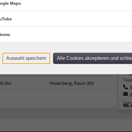
vhs
ogle Maps
13:00 Uhr
Heidelberg, Raum 303
Berg
691
0 Uhr
Heidelberg, Raum 113
uTube
Rau
00 Uhr
Heidelberg, Raum 113
vhs
tomo
Berg
:00 Uhr
Heidelberg, Raum 113
691
Rau
13:00 Uhr
Heidelberg, Raum 113
Auswahl speichern
Alle Cookies akzeptieren und schli
Kon
0 Uhr
Heidelberg, Raum 303
Frag
Tea
00 Uhr
Heidelberg, Raum 303