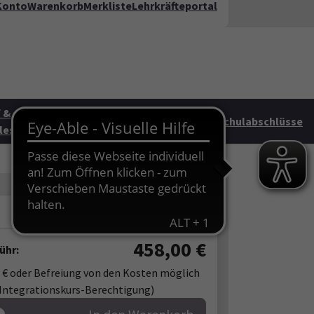
Konto
Warenkorb
Merkliste
Lehrkräfteportal
kt
FAQ
te"
 &
Junge vhs &
HAG
Schulabschlüsse
les
Familie
458,00
€
ühr:
 € oder Befreiung von den Kosten möglich
Integrationskurs-Berechtigung)