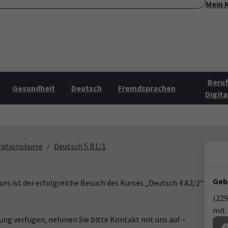
Mein 
ite
Über uns
Mehr Angebote
Öffnungszeiten
Konta
Submenu for "Über uns"
Submenu for "Mehr Angebo
Beruf
Gesundheit
Deutsch
Fremdsprachen
Digita
rationskurse
Deutsch 5 B1/1
Geb
rs ist der erfolgreiche Besuch des Kurses „Deutsch 4 A2/2“
(229
mit 
gung verfügen, nehmen Sie bitte Kontakt mit uns auf –