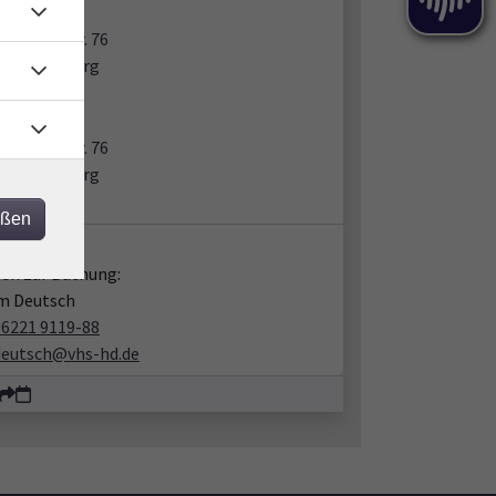
heimer Str. 76
15 Heidelberg
m 303
heimer Str. 76
15 Heidelberg
m 113
eßen
takt:
en zur Buchung:
m Deutsch
06221 9119-88
deutsch@vhs-hd.de