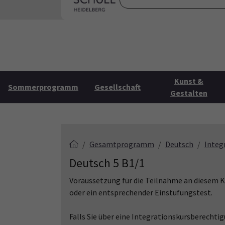
Skip to main content
Skip to page footer
Startse
Kunst &
Sommerprogramm
Gesellschaft
Gestalten
Gesamtprogramm
Deutsch
Integ
Deutsch 5 B1/1
Voraussetzung für die Teilnahme an diesem Ku
oder ein entsprechender Einstufungstest.
Falls Sie über eine Integrationskursberechti