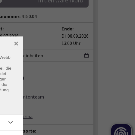
In den Warenkorb
snummer:
4150.04
t:
Ende:
29.07.2026
Di. 08.09.2026
×
0 Uhr
13:00 Uhr
Unterrichtseinheiten
m Webb
ent*in:
ei, die
ndet
tadze, Maia
ger
 die
ndung
Dozententeam
avskaja, Marina
anstaltungsorte: