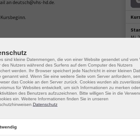
ail an deutsch@vhs-hd.de.
Kur
 Kursbeginn.
Star
Mi. 
09:0
enschutz
100 
es sind kleine Datenmengen, die von einer Website gesendet und vo
r des Nutzers während des Surfens auf dem Computer des Nutzers
Doz
chert werden. Ihr Browser speichert jede Nachricht in einer kleinen Dat
 genannt wird. Wenn Sie eine weitere Seite vom Server anfordern, se
Lom
owser das Cookie an den Server zurück. Cookies wurden als zuverlässi
ismus für Websites entwickelt, um sich Informationen zu merken oder
Ort / Raum
ktivitäten des Benutzers aufzuzeichnen. Bitte willigen Sie in die Verwe
okies ein. Weitere Informationen finden Sie in unseren
0 Uhr
Heidelberg, Raum 303
schutzhinweisen.
Datenschutz
00 Uhr
Heidelberg, Raum 303
Popl
twendig
:00 Uhr
Heidelberg, Raum 303
Ver