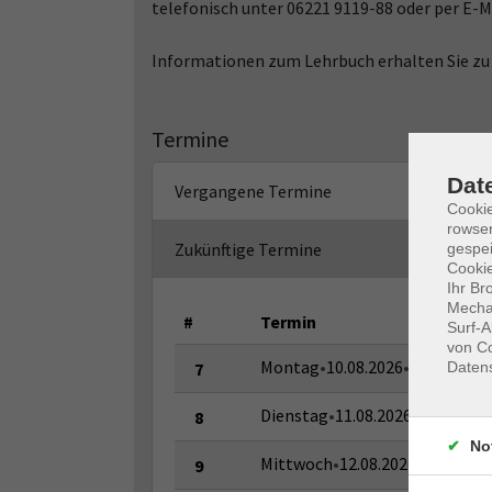
telefonisch unter 06221 9119-88 oder per E-M
Informationen zum Lehrbuch erhalten Sie zu
Termine
Dat
Vergangene Termine
Cooki
rowse
Zukünftige Termine
gespei
Cookie
Ihr Br
Mechan
#
Termin
Surf-A
von Co
Montag
•
10.08.2026
•
09:00–13:0
Daten
7
Dienstag
•
11.08.2026
•
09:00–13:
8
No
Mittwoch
•
12.08.2026
•
09:00–13
9