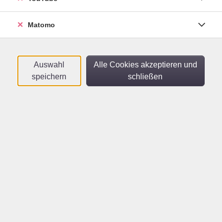
„Männerrunde“
Offener Gesprächskreis (angeleitet) für
Männer ab 18 Jahren
Matomo
Mi .
25.02.2026
13:00
Uhr
SKM Heidelberg
Auswahl
Alle Cookies akzeptieren und
speichern
schließen
Türkisch A2.3
Online-Kurs
Fr .
27.02.2026
18:15
Uhr
vhs im Netz
Train the Trainer -
Professional - Modul 1: Vom
Wissensvermittler zum
Lerncoach – mit Herz und
Klarheit
Wie komme ich in meine Rolle als Lehrender?