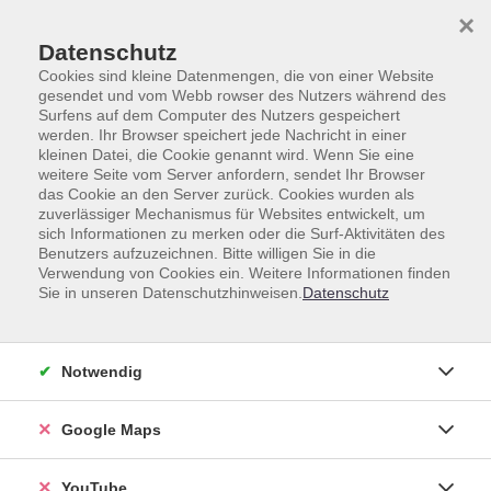
Skip to main content
Skip to page footer
×
0
0
Datenschutz
Cookies sind kleine Datenmengen, die von einer Website
gesendet und vom Webb rowser des Nutzers während des
Surfens auf dem Computer des Nutzers gespeichert
werden. Ihr Browser speichert jede Nachricht in einer
kleinen Datei, die Cookie genannt wird. Wenn Sie eine
weitere Seite vom Server anfordern, sendet Ihr Browser
Kurse nach Themen
das Cookie an den Server zurück. Cookies wurden als
zuverlässiger Mechanismus für Websites entwickelt, um
sich Informationen zu merken oder die Surf-Aktivitäten des
Loading...
Benutzers aufzuzeichnen. Bitte willigen Sie in die
Verwendung von Cookies ein. Weitere Informationen finden
Sie in unseren Datenschutzhinweisen.
Datenschutz
Kurse (
1253
)
Notwendig
Loading...
Sortierung
Google Maps
YouTube