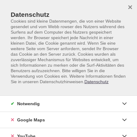
Skip to main content
Skip to page footer
×
Datenschutz
Cookies sind kleine Datenmengen, die von einer Website
gesendet und vom Webb rowser des Nutzers während des
Surfens auf dem Computer des Nutzers gespeichert
werden. Ihr Browser speichert jede Nachricht in einer
kleinen Datei, die Cookie genannt wird. Wenn Sie eine
weitere Seite vom Server anfordern, sendet Ihr Browser
Gesamtprogramm
Beruf & Digitales
das Cookie an den Server zurück. Cookies wurden als
Rhetorik, Kommunikation und
zuverlässiger Mechanismus für Websites entwickelt, um
sich Informationen zu merken oder die Surf-Aktivitäten des
Führungskompetenzen
Benutzers aufzuzeichnen. Bitte willigen Sie in die
Verwendung von Cookies ein. Weitere Informationen finden
Lernen kann Spaß machen! - Vom
Sie in unseren Datenschutzhinweisen.
Datenschutz
Lernstress zur Lernfreude!
Lern-Coaching für Schüler*innen ab 11
Jahren
Notwendig
Google Maps
Stell dir vor, es ist Klausuren- bzw. Klassenarbeitszeit
und du bist trotzdem gut gelaunt, triffst Freunde und
YouTube