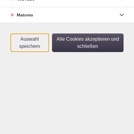
Inhalte/ den Stoff der Thematik, die wir anschließend
unterrichten. Doch Methodik und Didaktik, unsere
Matomo
eigene Haltung und Rolle als Begleiter, das, was uns
bei den Teilnehmern begegnet und wie wir andere
begeistern, das bleibt dabei meist auf der Strecke. In
Auswahl
Alle Cookies akzeptieren und
dieser modular aufgebauten Fortbildung wollen wir
speichern
schließen
uns intensiv damit auseinandersetzen.
Sie haben als Teilnehmer die Möglichkeit, flexibel das
Thema für sich zu wählen, das Sie am meisten
anspricht - vielleicht sind auch alle drei Module für Sie
von Interesse.
In allen Modulen leitet uns die „Gewaltfreie
Kommunikation als Haltung“ zu uns selbst und dem
Umgang mit unseren späteren Teilnehmenden. Diese
Haltung und Methode fließt in all unsere
Themenschwerpunkte als Fundament immer wieder
mit ein und unterstützt uns dabei ein tieferes