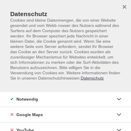
Skip to main content
Skip to page footer
×
Datenschutz
Cookies sind kleine Datenmengen, die von einer Website
gesendet und vom Webb rowser des Nutzers während des
Surfens auf dem Computer des Nutzers gespeichert
werden. Ihr Browser speichert jede Nachricht in einer
kleinen Datei, die Cookie genannt wird. Wenn Sie eine
weitere Seite vom Server anfordern, sendet Ihr Browser
Gesamtprogramm
HAG
das Cookie an den Server zurück. Cookies wurden als
Kommunikation und Coaching
zuverlässiger Mechanismus für Websites entwickelt, um
sich Informationen zu merken oder die Surf-Aktivitäten des
Train the Trainer - Professional - Modul 1:
Benutzers aufzuzeichnen. Bitte willigen Sie in die
Verwendung von Cookies ein. Weitere Informationen finden
Vom Wissensvermittler zum Lerncoach –
Sie in unseren Datenschutzhinweisen.
Datenschutz
mit Herz und Klarheit
Wie komme ich in meine Rolle als
Lehrender?
Notwendig
In dieser Seminarreihe möchten wir in drei einzeln
buchbaren Blöcken unsere Aufmerksamkeit auf die
Google Maps
Rolle als Dozent/ Lehrer/ Seminartrainer richten.
Meist lernen wir in Trainings hierzu hauptsächlich die
YouTube