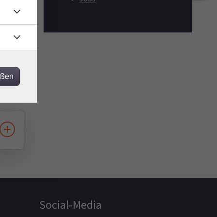
eßen
Social-Media