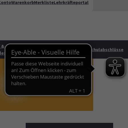
Konto
Warenkorb
Merkliste
Lehrkräfteportal
kt
FAQ
te"
 &
Junge vhs &
HAG
Schulabschlüsse
les
Familie