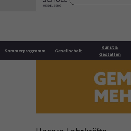
Skip to main content
Skip to page footer
Startse
Kunst &
Sommerprogramm
Gesellschaft
Gestalten