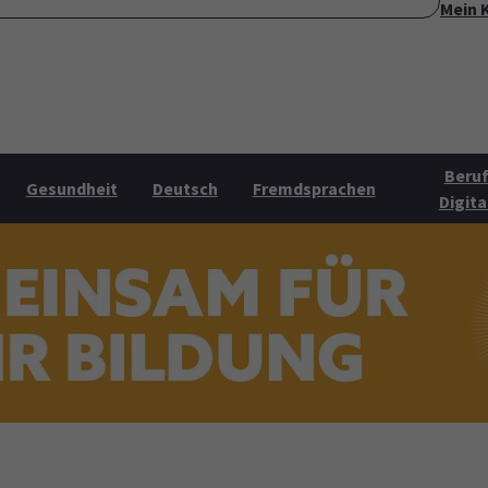
Mein 
ite
Über uns
Mehr Angebote
Öffnungszeiten
Konta
Submenu for "Über uns"
Submenu for "Mehr Angebo
Beruf
Gesundheit
Deutsch
Fremdsprachen
Digita