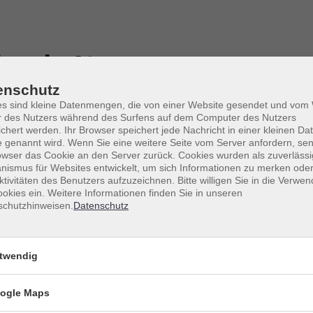
rock, Atosa
nlickeitsentwicklungsberate
enschutz
es sind kleine Datenmengen, die von einer Website gesendet und vo
- und Jugend-Coach)
r des Nutzers während des Surfens auf dem Computer des Nutzers
chert werden. Ihr Browser speichert jede Nachricht in einer kleinen Dat
 genannt wird. Wenn Sie eine weitere Seite vom Server anfordern, se
owser das Cookie an den Server zurück. Cookies wurden als zuverlässi
h an der Volkshochschule Heidelberg tätig.
ismus für Websites entwickelt, um sich Informationen zu merken oder
ktivitäten des Benutzers aufzuzeichnen. Bitte willigen Sie in die Verwe
uptberuf war ich auf der Suche nach einen Ausgleich, bei dem de
okies ein. Weitere Informationen finden Sie in unseren
e Bedürfnisse im Vordergrund stehen. Diese Erkenntnis war der St
schutzhinweisen.
Datenschutz
sbildung als Coach.
e Beraterin für Persönlichkeitsentwicklung helfe ich Kindern,
twendig
d Erwachsenen, sich über die eigenen Werte und Ziele klar zu wer
befinden zu verbessern.
ogle Maps
gerne an der vhs Heidelberg, weil ich hier viele Menschen in Ihrer