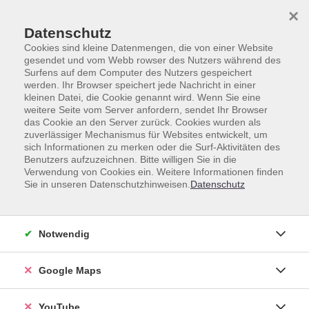
Skip to main content
Skip to page footer
×
Datenschutz
Cookies sind kleine Datenmengen, die von einer Website
gesendet und vom Webb rowser des Nutzers während des
Surfens auf dem Computer des Nutzers gespeichert
werden. Ihr Browser speichert jede Nachricht in einer
kleinen Datei, die Cookie genannt wird. Wenn Sie eine
weitere Seite vom Server anfordern, sendet Ihr Browser
Gesamtprogramm
Gesellschaft
das Cookie an den Server zurück. Cookies wurden als
Geschichte, Politik und Gesellschaft
zuverlässiger Mechanismus für Websites entwickelt, um
sich Informationen zu merken oder die Surf-Aktivitäten des
Frankreich vor den
Benutzers aufzuzeichnen. Bitte willigen Sie in die
Verwendung von Cookies ein. Weitere Informationen finden
Präsidentschaftswahlen
Sie in unseren Datenschutzhinweisen.
Datenschutz
Live-Stream
Notwendig
Eine Veranstaltung aus der Reihe vhs.wissen live.
Hochkarätige Vorträge von Expert*innen aus
Google Maps
Wissenschaft und Gesellschaft digital verfolgen und
anschließend live mit ihnen diskutieren - das bietet
YouTube