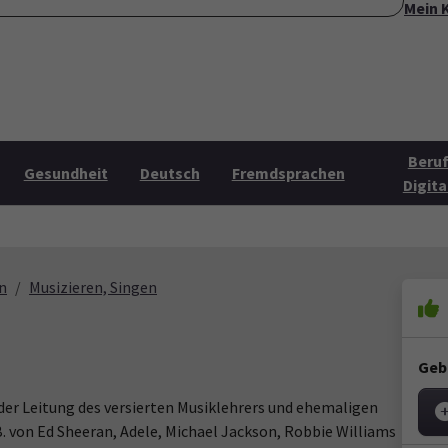
Mein 
ite
Über uns
Mehr Angebote
Öffnungszeiten
Konta
Submenu for "Über uns"
Submenu for "Mehr Angebo
Beruf
Gesundheit
Deutsch
Fremdsprachen
Digita
n
Musizieren, Singen
Geb
der Leitung des versierten Musiklehrers und ehemaligen
. von Ed Sheeran, Adele, Michael Jackson, Robbie Williams