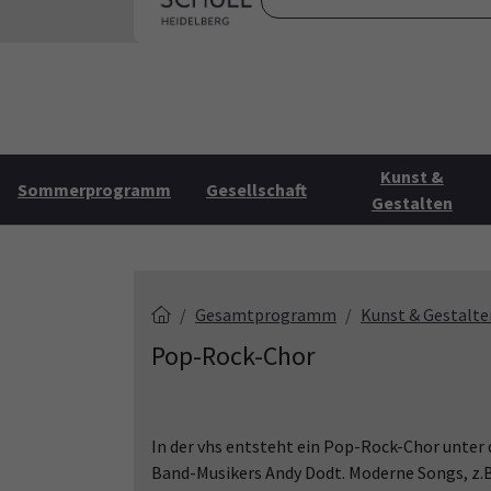
Skip to main content
Skip to page footer
Startse
Kunst &
Sommerprogramm
Gesellschaft
Gestalten
Gesamtprogramm
Kunst & Gestalte
Pop-Rock-Chor
In der vhs entsteht ein Pop-Rock-Chor unter 
Band-Musikers Andy Dodt. Moderne Songs, z.B