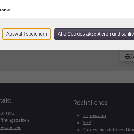
Saal
tomo
Kon
Frag
Tea
Auswahl speichern
Alle Cookies akzeptieren und schli
takt
Rechtliches
ontakt
Impressum
ffnungszeiten
AGB
ewsletter
Datenschutzinformatio