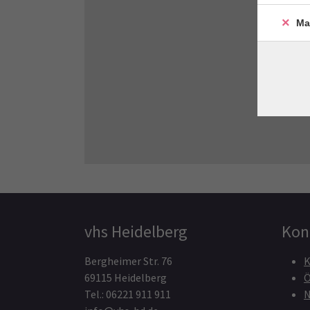
Ma
vhs Heidelberg
Kon
Bergheimer Str. 76
K
69115 Heidelberg
Ö
Tel.: 06221 911 911
N