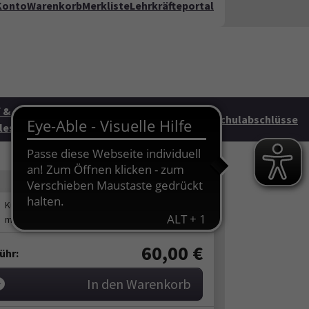
Konto
Warenkorb
Merkliste
Lehrkräfteportal
kt
FAQ
te"
 &
Junge vhs &
HAG
Schulabschlüsse
les
Familie
60,00
€
ühr:
In den Warenkorb