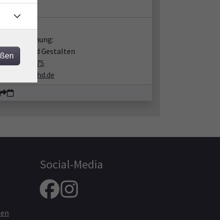
takt:
en zur Buchung:
m Kunst und Gestalten
eßen
06221 9119-75
kunst@vhs-hd.de
Social-Media
nen