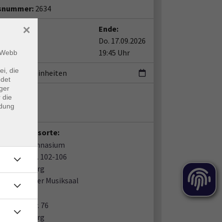
snummer:
2634
×
t:
Ende:
05.03.2026
Do. 17.09.2026
5 Uhr
19:45 Uhr
m Webb
ei, die
nterrichtseinheiten
ndet
ger
ent*in:
 die
ndung
t, Andreas
anstaltungsorte:
mholtz Gymnasium
bacher Str. 102-106
26 Heidelberg
 110 kleiner Musiksaal
heimer Str. 76
15 Heidelberg