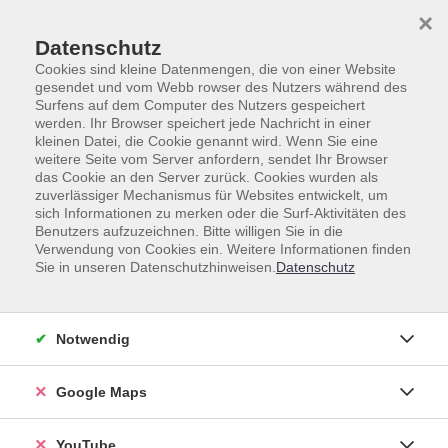
Skip to main content
Skip to page footer
×
Datenschutz
Cookies sind kleine Datenmengen, die von einer Website
gesendet und vom Webb rowser des Nutzers während des
Surfens auf dem Computer des Nutzers gespeichert
werden. Ihr Browser speichert jede Nachricht in einer
kleinen Datei, die Cookie genannt wird. Wenn Sie eine
weitere Seite vom Server anfordern, sendet Ihr Browser
Gesamtprogramm
Beruf & Digitales
das Cookie an den Server zurück. Cookies wurden als
Fachspezifische Weiterbildung
zuverlässiger Mechanismus für Websites entwickelt, um
sich Informationen zu merken oder die Surf-Aktivitäten des
Inner Work Bootcamp
Benutzers aufzuzeichnen. Bitte willigen Sie in die
Verwendung von Cookies ein. Weitere Informationen finden
Bildungszeit-Angebot: Berufliche Klarheit,
Sie in unseren Datenschutzhinweisen.
Datenschutz
Selbstwirksamkeit und Stresskompetenz
Im beruflichen Alltag entstehen Belastungen durch
hohe Anforderungen, komplexe Entscheidungen und
Notwendig
ständige mentale Beanspruchung. Häufig fehlt der
Raum, innezuhalten, Prioritäten zu klären und eigene
Google Maps
Ressourcen gezielt für die Arbeit zu aktivieren. Dieses
dreitägige Seminar vermittelt fundierte theoretische
YouTube