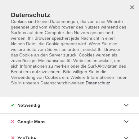
Skip to main content
Skip to page footer
×
Datenschutz
Cookies sind kleine Datenmengen, die von einer Website
gesendet und vom Webb rowser des Nutzers während des
Surfens auf dem Computer des Nutzers gespeichert
werden. Ihr Browser speichert jede Nachricht in einer
kleinen Datei, die Cookie genannt wird. Wenn Sie eine
weitere Seite vom Server anfordern, sendet Ihr Browser
Gesamtprogramm
Deutsch
das Cookie an den Server zurück. Cookies wurden als
Grundstufe A1 bis B1
Deutsch 2 A1/2
zuverlässiger Mechanismus für Websites entwickelt, um
sich Informationen zu merken oder die Surf-Aktivitäten des
Deutsch 2 A1/2
Benutzers aufzuzeichnen. Bitte willigen Sie in die
Verwendung von Cookies ein. Weitere Informationen finden
Voraussetzung für die Teilnahme an diesem Kurs ist
Sie in unseren Datenschutzhinweisen.
Datenschutz
der erfolgreiche Besuch des Kurses „Deutsch 1 A1/1“
oder ein entsprechender Einstufungstest.
Notwendig
Falls Sie über eine Integrationskursberechtigung
verfügen, nehmen Sie bitte Kontakt mit uns auf –
Google Maps
telefonisch unter 06221 9119-88 oder per E-Mail an
deutsch@vhs-hd.de.
YouTube