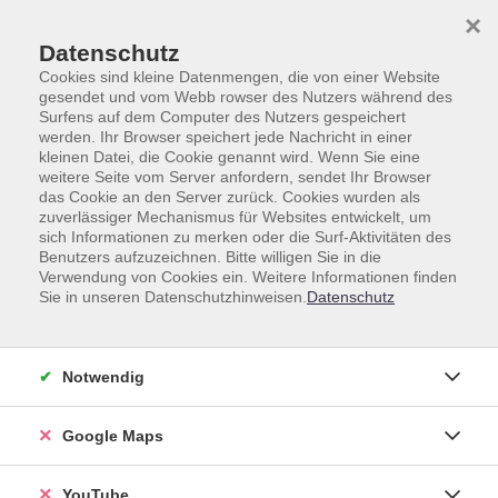
Skip to main content
Skip to page footer
×
Datenschutz
Cookies sind kleine Datenmengen, die von einer Website
gesendet und vom Webb rowser des Nutzers während des
Surfens auf dem Computer des Nutzers gespeichert
werden. Ihr Browser speichert jede Nachricht in einer
Sommerprogramm
kleinen Datei, die Cookie genannt wird. Wenn Sie eine
weitere Seite vom Server anfordern, sendet Ihr Browser
Sommerzeit ist Genusszeit - und das gilt bei uns nicht nur
das Cookie an den Server zurück. Cookies wurden als
für den Gaumen.
zuverlässiger Mechanismus für Websites entwickelt, um
sich Informationen zu merken oder die Surf-Aktivitäten des
Gönnen Sie sich eine erfrischende Portion Inspiration als
Benutzers aufzuzeichnen. Bitte willigen Sie in die
Verwendung von Cookies ein. Weitere Informationen finden
Beilage. Wenn Sie in diesen Sommermonaten mehr
Sie in unseren Datenschutzhinweisen.
Datenschutz
genießen wollen, sind Sie bei uns genau richtig. Unser
Sommerprogramm bietet Ihnen die perfekte Mischung für
einen Sommer, der nach mehr schmeckt.
Notwendig
Vielleicht möchten Sie eine neue Sprache lernen – als
Vorbereitung für die nächste große Reise. Oder Sie holen
Google Maps
sich ein Stück weite Welt nach Hause, wenn der Sommer
diesmal auf Balkonien und nicht in der Ferne stattfindet.
YouTube