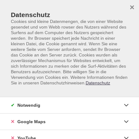
Skip to main content
Skip to page footer
×
Text und Icon
Datenschutz
Cookies sind kleine Datenmengen, die von einer Website
gesendet und vom Webb rowser des Nutzers während des
Surfens auf dem Computer des Nutzers gespeichert
Text und Icon - Links - Default -
werden. Ihr Browser speichert jede Nachricht in einer
kleinen Datei, die Cookie genannt wird. Wenn Sie eine
Default
weitere Seite vom Server anfordern, sendet Ihr Browser
das Cookie an den Server zurück. Cookies wurden als
zuverlässiger Mechanismus für Websites entwickelt, um
Lorem ipsum dolor sit amet, consectetur adipiscing
sich Informationen zu merken oder die Surf-Aktivitäten des
elit. Donec nisi odio, lacinia ac rutrum vitae, consequat
Benutzers aufzuzeichnen. Bitte willigen Sie in die
eget quam. Curabitur ornare ipsum fringilla quam
Verwendung von Cookies ein. Weitere Informationen finden
Sie in unseren Datenschutzhinweisen.
Datenschutz
cursus, at condimentum sapien commodo. Mauris ac
sagittis neque. Ut est sem, venenatis eget velit vitae,
pellentesque vehicula nunc. Aliquam risus magna,
Notwendig
rutrum vel pharetra eget, luctus id arcu. Cras vitae nunc
pulvinar, tristique ipsum vitae, elementum magna.
Praesent blandit ante ac placerat tincidunt.
Google Maps
Vestibulum et elit arcu. Mauris sit amet libero non risus
feugiat mattis vitae ac metus.
YouTube