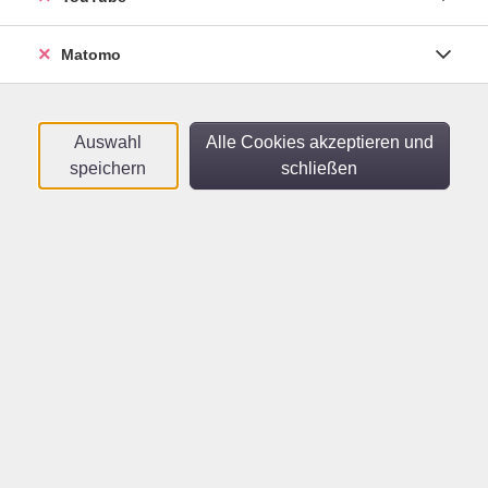
Matomo
Text und Icon - Rechts - Default -
Default
Auswahl
Alle Cookies akzeptieren und
Lorem ipsum dolor sit amet, consectetur adipiscing
speichern
schließen
elit. Donec nisi odio, lacinia ac rutrum vitae, consequat
eget quam. Curabitur ornare ipsum fringilla quam
cursus, at condimentum sapien commodo. Mauris ac
sagittis neque. Ut est sem, venenatis eget velit vitae,
pellentesque vehicula nunc. Aliquam risus magna,
rutrum vel pharetra eget, luctus id arcu. Cras vitae nunc
pulvinar, tristique ipsum vitae, elementum magna.
Praesent blandit ante ac placerat tincidunt.
Vestibulum et elit arcu. Mauris sit amet libero non risus
feugiat mattis vitae ac metus.