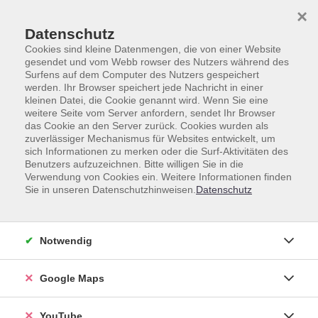
Skip to main content
Skip to page footer
×
Text mit Teaser
Datenschutz
Cookies sind kleine Datenmengen, die von einer Website
gesendet und vom Webb rowser des Nutzers während des
Surfens auf dem Computer des Nutzers gespeichert
Lorem ipsum dolor sit amet,
werden. Ihr Browser speichert jede Nachricht in einer
kleinen Datei, die Cookie genannt wird. Wenn Sie eine
consectetur adipiscing elit.
weitere Seite vom Server anfordern, sendet Ihr Browser
das Cookie an den Server zurück. Cookies wurden als
zuverlässiger Mechanismus für Websites entwickelt, um
Mauris id ipsum ut felis porttitor euismod. Morbi non
sich Informationen zu merken oder die Surf-Aktivitäten des
venenatis augue. Vivamus euismod vehicula arcu. Morbi et
Benutzers aufzuzeichnen. Bitte willigen Sie in die
sem nisl. Praesent non quam non massa aliquet ultricies
Verwendung von Cookies ein. Weitere Informationen finden
Sie in unseren Datenschutzhinweisen.
Datenschutz
gravida vel nisl
Lorem ipsum dolor sit amet, consectetur adipiscing elit.
Proin quis nibh venenatis, finibus sapien id, fringilla dolor.
Notwendig
Aenean euismod arcu nec enim feugiat maximus. Aenean
mollis eros eget elementum vulputate. Mauris fringilla
magna quis condimentum mattis. Proin quis lacus non elit
Google Maps
mollis viverra sed vel orci.
YouTube